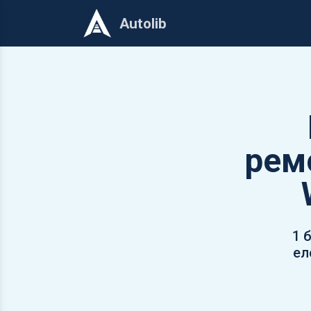
Autolib
рем
1 
ел