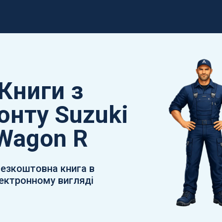
Книги з
онту Suzuki
Wagon R
безкоштовна книга в
ектронному вигляді