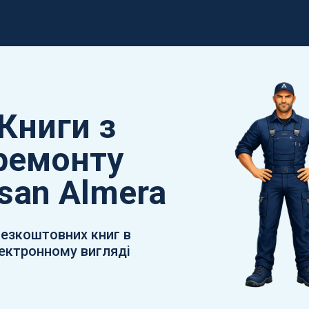
Книги з
ремонту
san Almera
безкоштовних книг в
ектронному вигляді