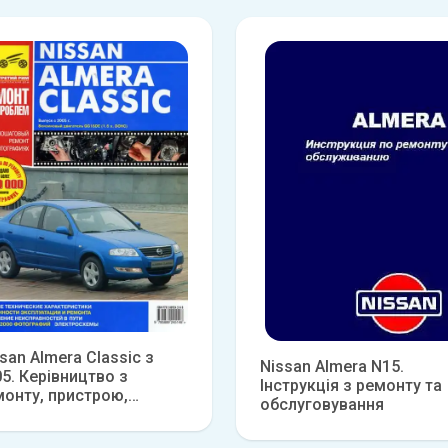
san Almera Classic з
Nissan Almera N15.
5. Керівництво з
Інструкція з ремонту та
монту, пристрою,
обслуговування
плуатації та технічного
Детальніше
Детальніш
слуговування