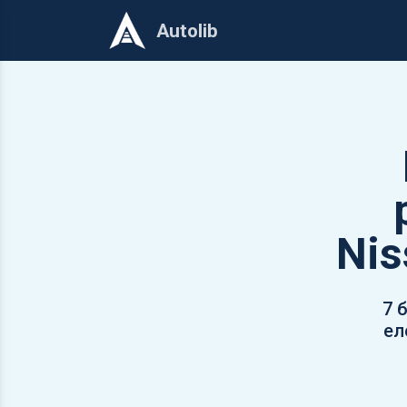
Autolib
Nis
7 
ел