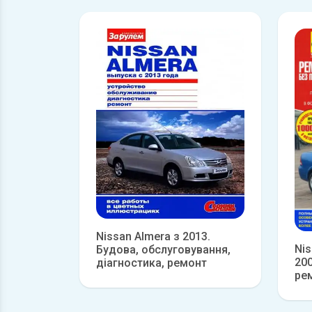
Nissan Almera з 2013.
Nis
Будова, обслуговування,
200
діагностика, ремонт
ре
Детальніше
екс
об