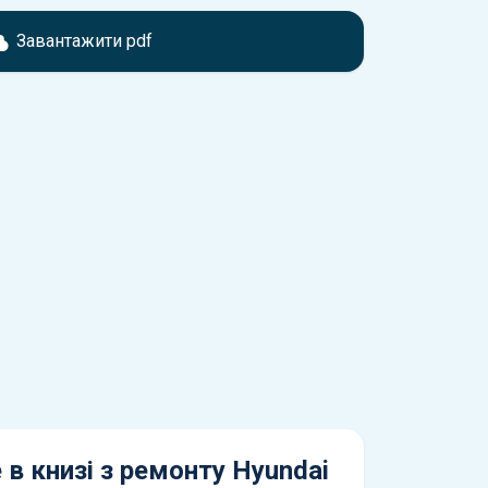
мтесь з характеристиками Hyundai Solaris, що
іжності, якщо рік випуску або комплектація
Завантажити pdf
ідає розглянутій.
обхідно перейти за посиланням
ти ознайомлення з умовами використання та
истрій.
 в книзі з ремонту Hyundai