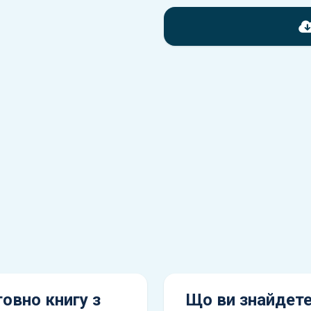
Перед завантаженням ознайо
надані в книзі. Можливі розб
вашого автомобіля не відпов
Для завантаження файлу не
Завантажити
, підтверди
завантажити файл на ваш пр
овно книгу з
Що ви знайдете