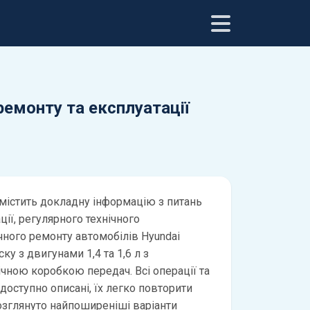
 ремонту та експлуатації
містить докладну інформацію з питань
ії, регулярного технічного
чного ремонту автомобілів Hyundai
ску з двигунами 1,4 та 1,6 л з
чною коробкою передач. Всі операції та
доступно описані, їх легко повторити
озглянуто найпоширеніші варіанти