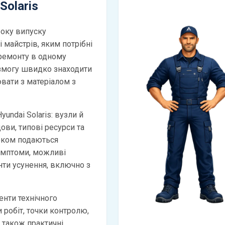
Solaris
року випуску
 майстрів, яким потрібні
 ремонту в одному
 змогу швидко знаходити
вати з матеріалом з
undai Solaris: вузли й
дови, типові ресурси та
оком подаються
имптоми, можливі
анти усунення, включно з
нти технічного
и робіт, точки контролю,
а також практичні