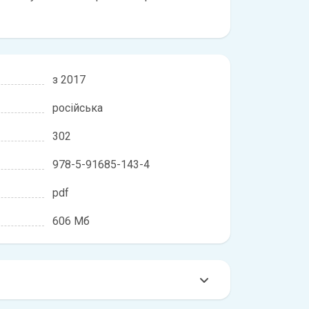
з 2017
російська
302
978-5-91685-143-4
pdf
606 Мб