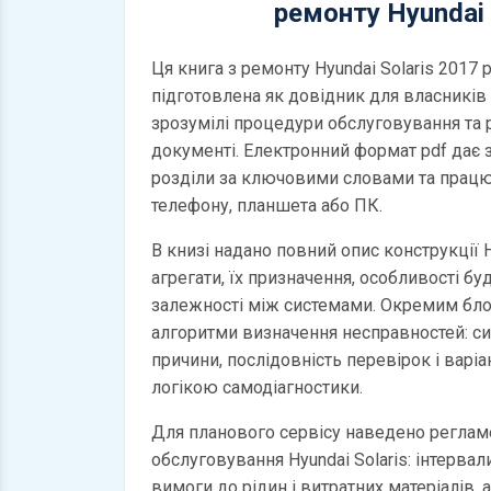
ремонту Hyundai 
Ця книга з ремонту Hyundai Solaris 2017 
підготовлена як довідник для власників і
зрозумілі процедури обслуговування та
документі. Електронний формат pdf дає
розділи за ключовими словами та працю
телефону, планшета або ПК.
В книзі надано повний опис конструкції Hy
агрегати, їх призначення, особливості бу
залежності між системами. Окремим бл
алгоритми визначення несправностей: с
причини, послідовність перевірок і варі
логікою самодіагностики.
Для планового сервісу наведено регламе
обслуговування Hyundai Solaris: інтервал
вимоги до рідин і витратних матеріалів, 