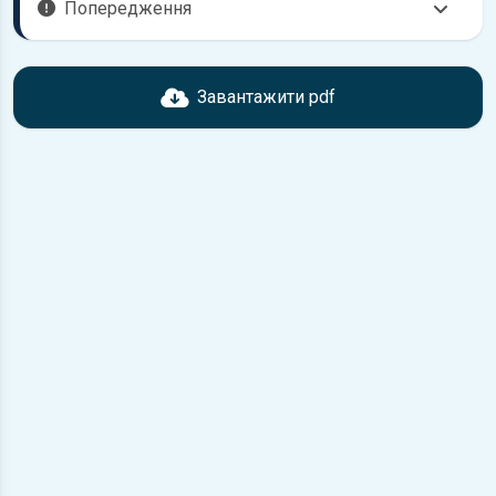
Попередження
Перед завантаженням ознайомтесь з характеристиками
Nissan Patrol, що надані в книзі. Можливі розбіжності,
Завантажити pdf
якщо рік випуску або комплектація вашого автомобіля не
відповідає розглянутій.
Для завантаження файлу необхідно перейти за
посиланням
Завантажити
, підтвердити ознайомлення
з умовами використання та завантажити файл на ваш
пристрій.