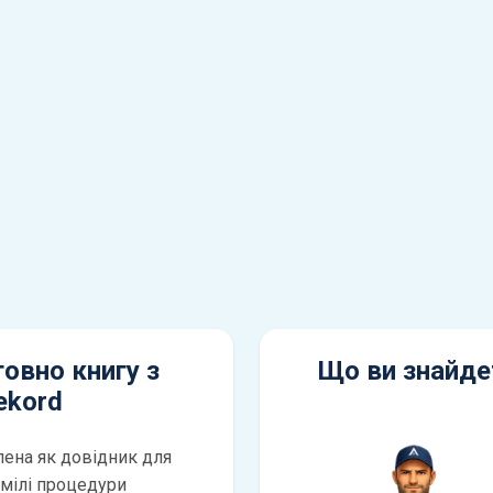
овно книгу з
Що ви знайдет
ekord
лена як довідник для
умілі процедури