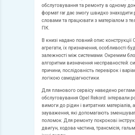
обслуговування та ремонту в одному до
формат rar дає змогу швидко знаходити
словами та працювати з матеріалом з те
ПК.
В книзі надано повний опис конструкції O
агрегати, їх призначення, особливості бу
залежності між системами. Окремим бл
алгоритми визначення несправностей: с
причини, послідовність перевірок і варі
логікою самодіагностики.
Для планового сервісу наведено регламе
обслуговування Opel Rekord: інтервали ро
вимоги до рідин і витратних матеріалів, 
зауваження, які допомагають зменшуват
поломок. Для ремонту покрокові інструкц
двигун, ходова частина, трансмісія, галь