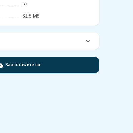
rar
32,6 Мб
омтесь з характеристиками Opel Rekord, що
іжності, якщо рік випуску або комплектація
Завантажити rar
ідає розглянутій.
обхідно перейти за посиланням
ти ознайомлення з умовами використання та
истрій.