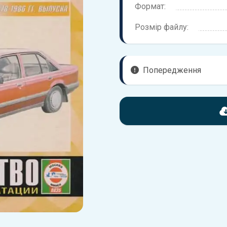
Формат:
Розмір файлу:
Попередження
Перед завантаженням ознай
надані в книзі. Можливі розб
вашого автомобіля не відпов
Для завантаження файлу не
Завантажити
, підтверди
завантажити файл на ваш пр