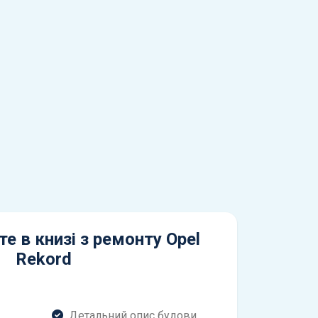
е в книзі з ремонту Opel
Rekord
Детальний опис будови