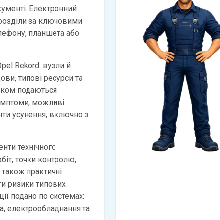
кументі. Електронний
 розділи за ключовими
лефону, планшета або
pel Rekord: вузли й
дови, типові ресурси та
оком подаються
имптоми, можливі
анти усунення, включно з
нти технічного
біт, точки контролю,
а також практичні
и ризики типових
ії подано по системах:
ма, електрообладнання та