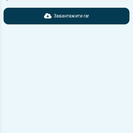
Перед завантаженням ознайомтесь з характеристиками
Renault Kangoo, що надані в книзі. Можливі розбіжності,
Завантажити rar
якщо рік випуску або комплектація вашого автомобіля не
відповідає розглянутій.
Для завантаження файлу необхідно перейти за
посиланням
Завантажити
, підтвердити ознайомлення
з умовами використання та завантажити файл на ваш
пристрій.