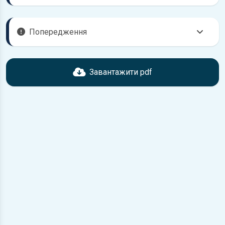
Попередження
Перед завантаженням ознайомтесь з характеристиками
Skoda Octavia, що надані в книзі. Можливі розбіжності,
Завантажити pdf
якщо рік випуску або комплектація вашого автомобіля не
відповідає розглянутій.
Для завантаження файлу необхідно перейти за
посиланням
Завантажити
, підтвердити ознайомлення
з умовами використання та завантажити файл на ваш
пристрій.