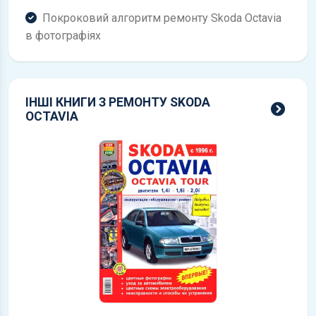
Покроковий алгоритм ремонту Skoda Octavia
в фотографіях
ІНШІ КНИГИ З РЕМОНТУ SKODA
всі 
OCTAVIA