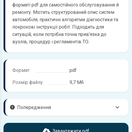
форматі pdf для самостійного обслуговування й
ремонту. Містить структурований опис систем
автомобіля, практичні алгоритми діагностики та
покрокові інструкції робіт. Підходить для
ситуацій, коли потрібна точна прив’язка до
вузлів, процедур і регламентів ТО.
Формат:
pdf
Розмір файлу:
9,7 Мб
Попередження
Перед завантаженням ознайомтесь з характеристиками
Skoda Fabia, що надані в книзі. Можливі розбіжності, якщо
Завантажити pdf