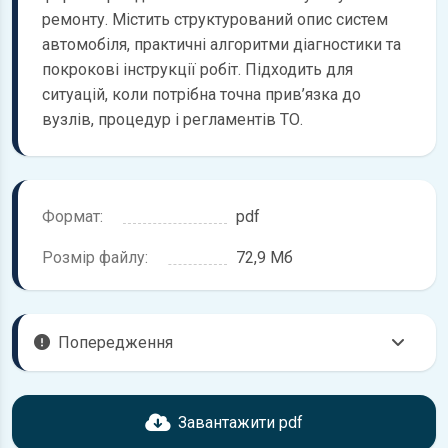
ремонту. Містить структурований опис систем
автомобіля, практичні алгоритми діагностики та
покрокові інструкції робіт. Підходить для
ситуацій, коли потрібна точна прив’язка до
вузлів, процедур і регламентів ТО.
Формат:
pdf
Розмір файлу:
72,9 Мб
Попередження
Перед завантаженням ознайомтесь з характеристиками
Suzuki Moto, що надані в книзі. Можливі розбіжності, якщо
Завантажити pdf
рік випуску або комплектація вашого автомобіля не