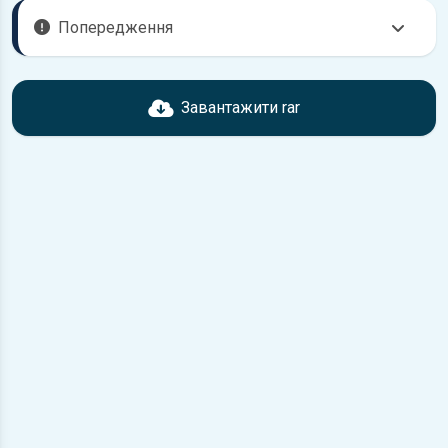
Попередження
Перед завантаженням ознайомтесь з характеристиками
Suzuki Baleno, що надані в книзі. Можливі розбіжності,
Завантажити rar
якщо рік випуску або комплектація вашого автомобіля не
відповідає розглянутій.
Для завантаження файлу необхідно перейти за
посиланням
Завантажити
, підтвердити ознайомлення
з умовами використання та завантажити файл на ваш
пристрій.