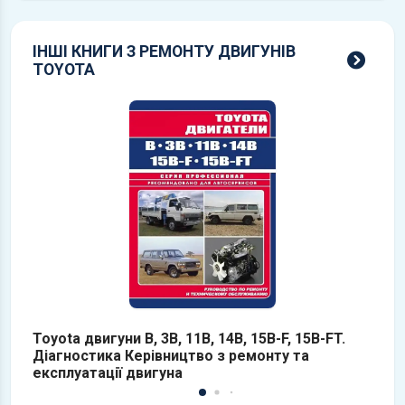
ІНШІ КНИГИ З РЕМОНТУ ДВИГУНІВ
всі 
TOYOTA
Toyota двигуни B, 3B, 11B, 14B, 15B-F, 15B-FT.
T
Діагностика Керівництво з ремонту та
т
експлуатації двигуна