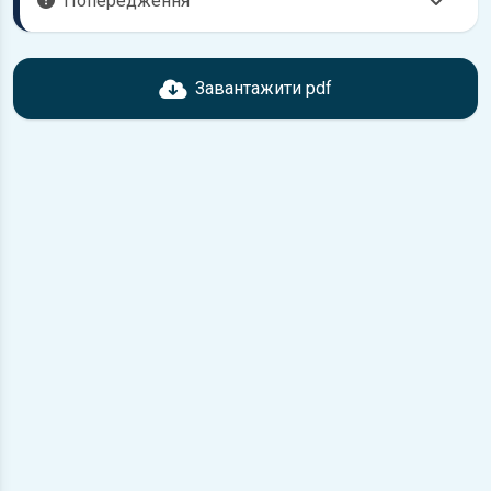
Попередження
Перед завантаженням ознайомтесь з характеристиками
двигунів Toyota, що надані в книзі. Можливі розбіжності,
Завантажити pdf
якщо рік випуску або комплектація вашого автомобіля не
відповідає розглянутій.
Для завантаження файлу необхідно перейти за
посиланням
Завантажити
, підтвердити ознайомлення
з умовами використання та завантажити файл на ваш
пристрій.