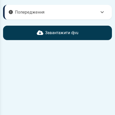
Попередження
Перед завантаженням ознайомтесь з характеристиками
Toyota Ipsum, що надані в книзі. Можливі розбіжності,
Завантажити djvu
якщо рік випуску або комплектація вашого автомобіля не
відповідає розглянутій.
Для завантаження файлу необхідно перейти за
посиланням
Завантажити
, підтвердити ознайомлення
з умовами використання та завантажити файл на ваш
пристрій.