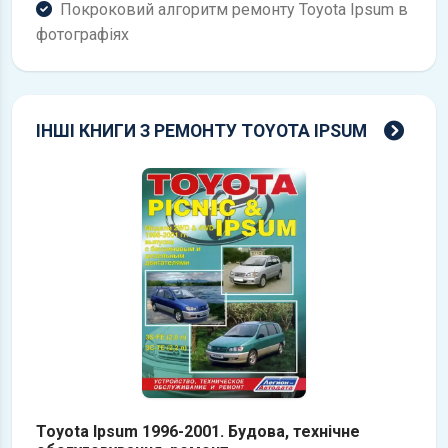
Покроковий алгоритм ремонту Toyota Ipsum в
фотографіях
всі 
ІНШІ КНИГИ З РЕМОНТУ TOYOTA IPSUM
Toyota Ipsum 1996-2001. Будова, технічне