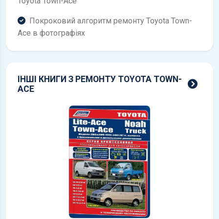
Toyota Town-Ace
Покроковий алгоритм ремонту Toyota Town-
Ace в фотографіях
ІНШІ КНИГИ З РЕМОНТУ TOYOTA TOWN-
всі 
ACE