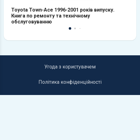
Toyota Town-Ace 1996-2001 років випуску.
T
Книга по ремонту та технічному
К
обслуговуванню
о
Угода з користувачем
Політика конфіденційності
Інформація для правовласників
Контакти
©2019-2026 autolib.net