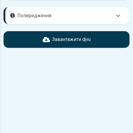
Попередження
Перед завантаженням ознайомтесь з характеристиками
Toyota Town-Ace, що надані в книзі. Можливі розбіжності,
Завантажити djvu
якщо рік випуску або комплектація вашого автомобіля не
відповідає розглянутій.
Для завантаження файлу необхідно перейти за
посиланням
Завантажити
, підтвердити ознайомлення
з умовами використання та завантажити файл на ваш
пристрій.