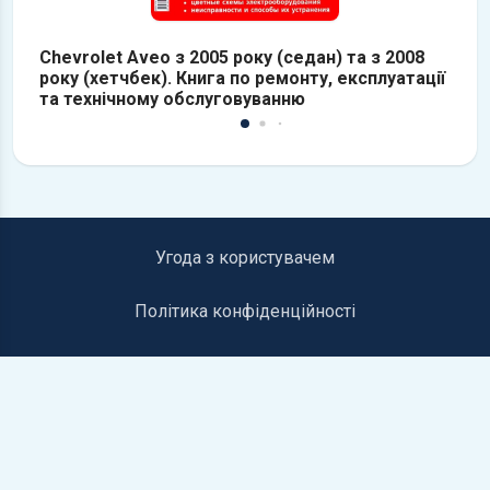
Chevrolet Aveo з 2005 року (седан) та з 2008
C
року (хетчбек). Книга по ремонту, експлуатації
т
та технічному обслуговуванню
Угода з користувачем
Політика конфіденційності
Інформація для правовласників
Контакти
©2019-2026 autolib.net