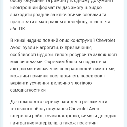
обслуговування та ремонту в одному документі.
Електронний формат rar дає змогу швидко
знаходити розділи за ключовими словами та
працювати з матеріалом з телефону, планшета
або ПК.
В книзі надано повний опис конструкції Chevrolet
Aveo: вузли й агрегати, їх призначення,
особливості будови, типові ресурси та залежності
між системами. Окремим блоком подаються
алгоритми визначення несправностей: симптоми,
можливі причини, послідовність перевірок і
варіанти усунення, включно з логікою
самодіагностики.
Для планового сервісу наведено регламенти
технічного обслуговування Chevrolet Aveo:
інтервали робіт, точки контролю, вимоги до рідин
і витратних матеріалів, а також практичні