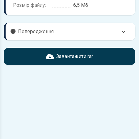
Розмір файлу:
6,5 Мб
Попередження
Перед завантаженням ознайомтесь з характеристиками
Chevrolet Aveo, що надані в книзі. Можливі розбіжності,
Завантажити rar
якщо рік випуску або комплектація вашого автомобіля не
відповідає розглянутій.
Для завантаження файлу необхідно перейти за
посиланням
Завантажити
, підтвердити ознайомлення
з умовами використання та завантажити файл на ваш
пристрій.