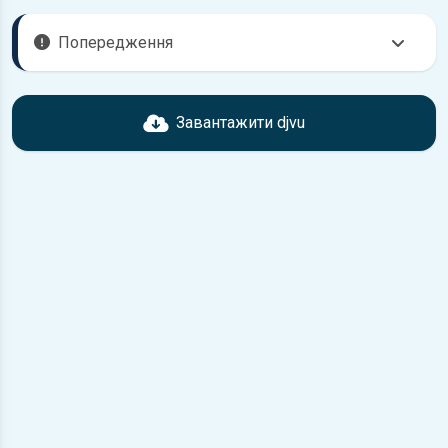
Попередження
Перед завантаженням ознайомтесь з характеристиками
Volkswagen Jetta, що надані в книзі. Можливі розбіжності,
Завантажити djvu
якщо рік випуску або комплектація вашого автомобіля не
відповідає розглянутій.
Для завантаження файлу необхідно перейти за
посиланням
Завантажити
, підтвердити ознайомлення
з умовами використання та завантажити файл на ваш
пристрій.