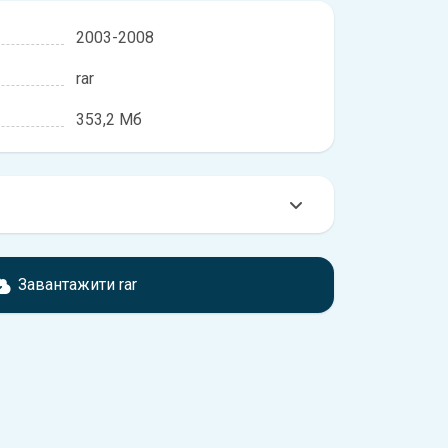
2003-2008
rar
353,2 Мб
омтесь з характеристиками Volkswagen Caddy,
розбіжності, якщо рік випуску або комплектація
Завантажити rar
ідає розглянутій.
обхідно перейти за посиланням
ти ознайомлення з умовами використання та
истрій.