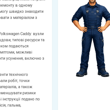
 ремонту в одному
змогу швидко знаходити
вати з матеріалом з
Volkswagen Caddy: вузли
удови, типові ресурси та
оком подаються
имптоми, можливі
анти усунення, включно з
нти технічного
али робіт, точки
атеріалів, а також
 зменшувати ризики
 інструкції подано по
сія, гальма,