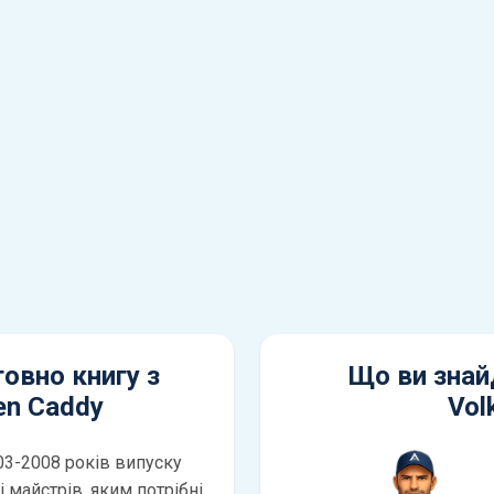
овно книгу з
Що ви знай
en Caddy
Vol
03-2008 років випуску
 майстрів, яким потрібні