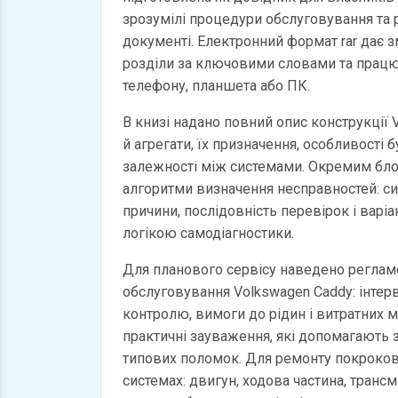
зрозумілі процедури обслуговування та
документі. Електронний формат rar дає 
розділи за ключовими словами та працю
телефону, планшета або ПК.
В книзі надано повний опис конструкції 
й агрегати, їх призначення, особливості б
залежності між системами. Окремим бл
алгоритми визначення несправностей: с
причини, послідовність перевірок і варі
логікою самодіагностики.
Для планового сервісу наведено регламе
обслуговування Volkswagen Caddy: інтерв
контролю, вимоги до рідин і витратних м
практичні зауваження, які допомагають
типових поломок. Для ремонту покрокові
системах: двигун, ходова частина, трансмі