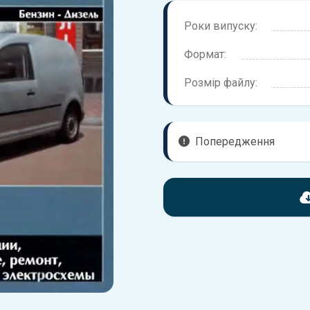
Роки випуску:
Формат:
Розмір файлу:
Попередження
Перед завантаженням ознай
що надані в книзі. Можливі 
вашого автомобіля не відпов
Для завантаження файлу не
Завантажити
, підтверди
завантажити файл на ваш пр