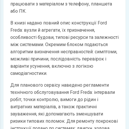
працювати з матеріалом з телефону, планшета
або ПК.
В книзі надано повний опис конструкції Ford
Freda: вузли й агрегати, їх призначення,
особливості будови, типові ресурси та залежності
між системами. Окремим блоком подаються
алгоритми визначення несправностей: симптоми,
можливі причини, послідовність перевірок і
варіанти усунення, включно з логікою
самодіагностики.
Для планового сервісу наведено регламенти
технічного обслуговування Ford Freda: інтервали
робіт, точки контролю, вимоги до рідин і
витратних матеріалів, а також практичні
зауваження, які допомагають зменшувати
ризики типових поломок. Для ремонту покрокові
інструкції подано по системах: двигун, ходова