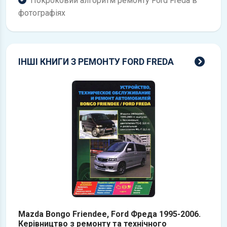
Покроковий алгоритм ремонту Ford Freda в
фотографіях
всі 
ІНШІ КНИГИ З РЕМОНТУ FORD FREDA
Mazda Bongo Friendee, Ford Фреда 1995-2006.
Керівництво з ремонту та технічного