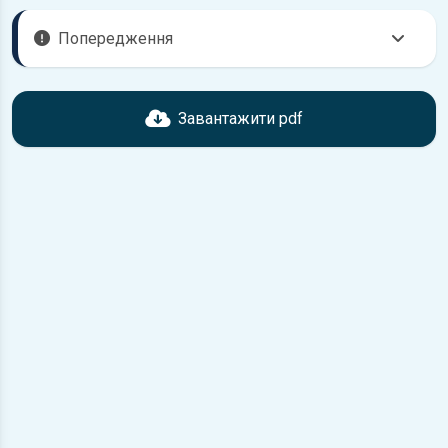
Попередження
Перед завантаженням ознайомтесь з характеристиками
Ford Freda, що надані в книзі. Можливі розбіжності, якщо
Завантажити pdf
рік випуску або комплектація вашого автомобіля не
відповідає розглянутій.
Для завантаження файлу необхідно перейти за
посиланням
Завантажити
, підтвердити ознайомлення
з умовами використання та завантажити файл на ваш
пристрій.