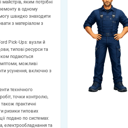
 майстрів, яким потрібні
 ремонту в одному
змогу швидко знаходити
вати з матеріалом з
ord Pick-Ups: вузли й
дови, типові ресурси та
оком подаються
имптоми, можливі
анти усунення, включно з
нти технічного
робіт, точки контролю,
а також практичні
и ризики типових
ії подано по системах:
ма, електрообладнання та