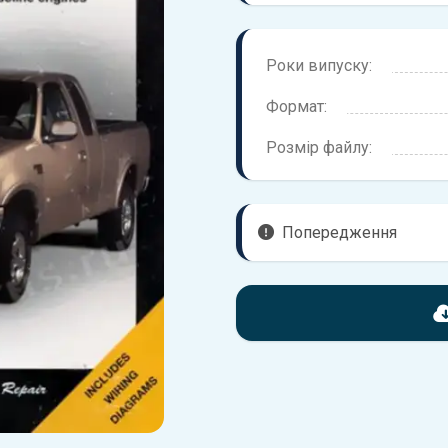
Роки випуску:
Формат:
Розмір файлу:
Попередження
Перед завантаженням ознайо
надані в книзі. Можливі розб
вашого автомобіля не відпов
Для завантаження файлу не
Завантажити
, підтверди
завантажити файл на ваш пр