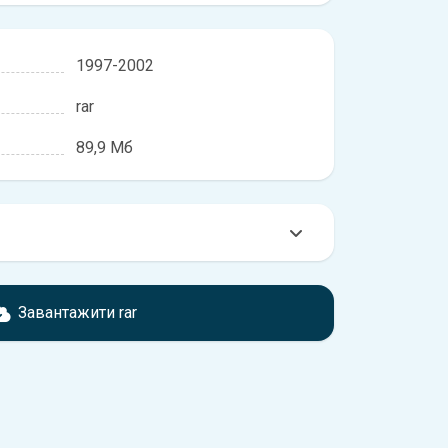
1997-2002
rar
89,9 Мб
мтесь з характеристиками Ford Pick-Ups, що
іжності, якщо рік випуску або комплектація
Завантажити rar
ідає розглянутій.
обхідно перейти за посиланням
ти ознайомлення з умовами використання та
истрій.