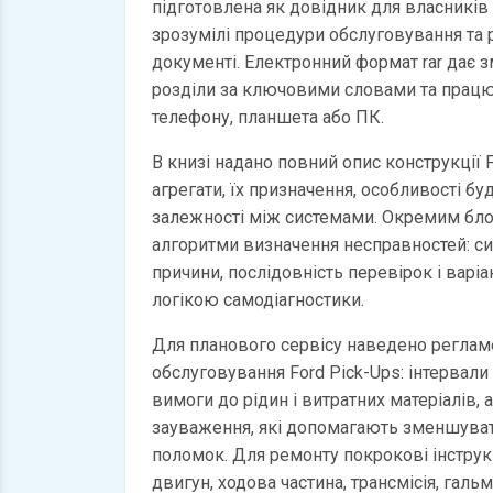
підготовлена як довідник для власників і
зрозумілі процедури обслуговування та
документі. Електронний формат rar дає 
розділи за ключовими словами та працю
телефону, планшета або ПК.
В книзі надано повний опис конструкції F
агрегати, їх призначення, особливості бу
залежності між системами. Окремим бл
алгоритми визначення несправностей: с
причини, послідовність перевірок і варі
логікою самодіагностики.
Для планового сервісу наведено регламе
обслуговування Ford Pick-Ups: інтервали 
вимоги до рідин і витратних матеріалів, 
зауваження, які допомагають зменшуват
поломок. Для ремонту покрокові інструкц
двигун, ходова частина, трансмісія, галь