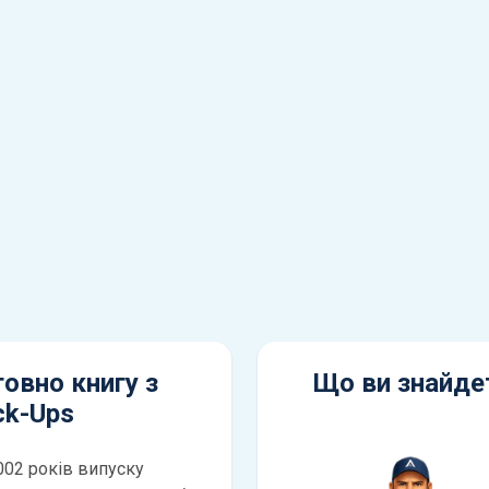
овно книгу з
Що ви знайдет
ck-Ups
002 років випуску