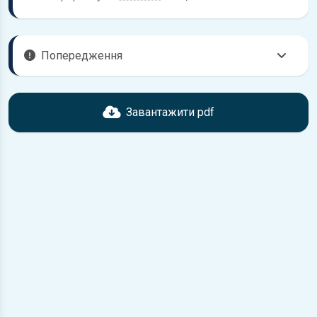
Попередження
Перед завантаженням ознайомтесь з характеристиками
Ford Galaxy, що надані в книзі. Можливі розбіжності, якщо
Завантажити pdf
рік випуску або комплектація вашого автомобіля не
відповідає розглянутій.
Для завантаження файлу необхідно перейти за
посиланням
Завантажити
, підтвердити ознайомлення
з умовами використання та завантажити файл на ваш
пристрій.