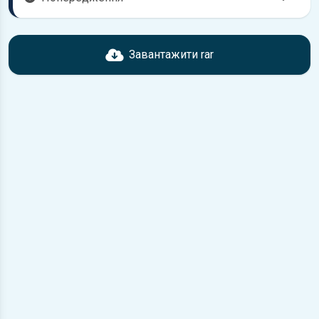
Перед завантаженням ознайомтесь з характеристиками
Mazda MX-6, що надані в книзі. Можливі розбіжності,
Завантажити rar
якщо рік випуску або комплектація вашого автомобіля не
відповідає розглянутій.
Для завантаження файлу необхідно перейти за
посиланням
Завантажити
, підтвердити ознайомлення
з умовами використання та завантажити файл на ваш
пристрій.