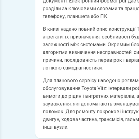
документі. Електронний формат pdf дає
розділи за ключовими словами та працю
телефону, планшета або ПК.
В книзі надано повний опис конструкції To
агрегати, їх призначення, особливості бу
залежності між системами. Окремим бл
алгоритми визначення несправностей: с
причини, послідовність перевірок і варі
логікою самодіагностики.
Для планового сервісу наведено регламе
обслуговування Toyota Vitz: інтервали ро
вимоги до рідин і витратних матеріалів, 
зауваження, які допомагають зменшуват
поломок. Для ремонту покрокові інструкц
двигун, ходова частина, трансмісія, галь
інші вузли.