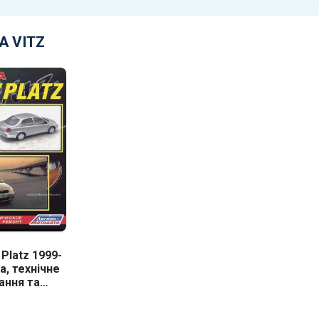
A VITZ
 Platz 1999-
а, технічне
ання та