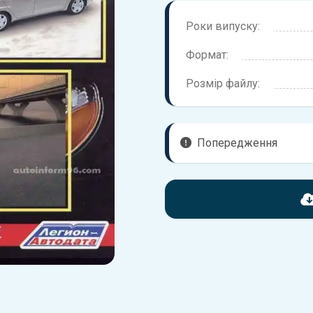
Роки випуску:
Формат:
Розмір файлу:
Попередження
Перед завантаженням ознайо
надані в книзі. Можливі розб
вашого автомобіля не відпов
Для завантаження файлу не
Завантажити
, підтверди
завантажити файл на ваш пр