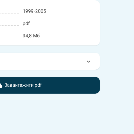
1999-2005
pdf
34,8 Мб
мтесь з характеристиками Toyota Vitz, що
іжності, якщо рік випуску або комплектація
Завантажити pdf
ідає розглянутій.
обхідно перейти за посиланням
ти ознайомлення з умовами використання та
истрій.