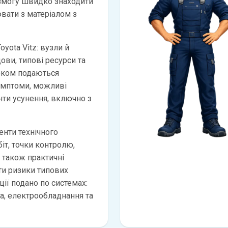
 змогу швидко знаходити
вати з матеріалом з
yota Vitz: вузли й
дови, типові ресурси та
оком подаються
имптоми, можливі
анти усунення, включно з
нти технічного
біт, точки контролю,
а також практичні
и ризики типових
ії подано по системах:
ма, електрообладнання та