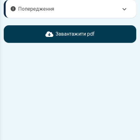
Попередження
Перед завантаженням ознайомтесь з характеристиками
Jaguar XJ6, що надані в книзі. Можливі розбіжності, якщо
Завантажити pdf
рік випуску або комплектація вашого автомобіля не
відповідає розглянутій.
Для завантаження файлу необхідно перейти за
посиланням
Завантажити
, підтвердити ознайомлення
з умовами використання та завантажити файл на ваш
пристрій.