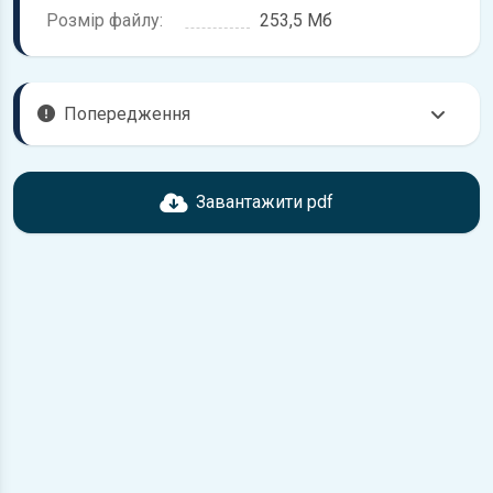
Розмір файлу:
253,5 Мб
Попередження
Перед завантаженням ознайомтесь з характеристиками
Volvo V70, що надані в книзі. Можливі розбіжності, якщо
Завантажити pdf
рік випуску або комплектація вашого автомобіля не
відповідає розглянутій.
Для завантаження файлу необхідно перейти за
посиланням
Завантажити
, підтвердити ознайомлення
з умовами використання та завантажити файл на ваш
пристрій.