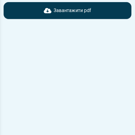
Перед завантаженням ознайомтесь з характеристиками
ВАЗ Lada Largus, що надані в книзі. Можливі розбіжності,
Завантажити pdf
якщо рік випуску або комплектація вашого автомобіля не
відповідає розглянутій.
Для завантаження файлу необхідно перейти за
посиланням
Завантажити
, підтвердити ознайомлення
з умовами використання та завантажити файл на ваш
пристрій.