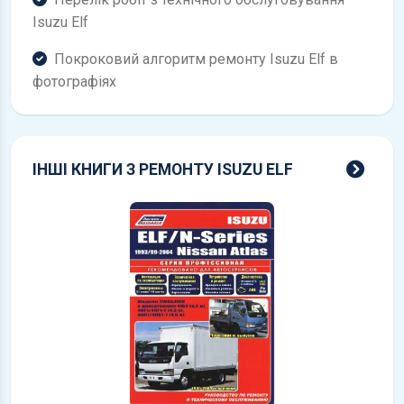
Isuzu Elf
Покроковий алгоритм ремонту Isuzu Elf в
фотографіях
всі к
ІНШІ КНИГИ З РЕМОНТУ ISUZU ELF