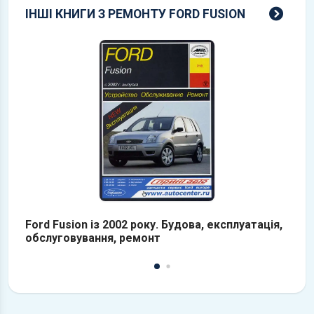
всі 
ІНШІ КНИГИ З РЕМОНТУ FORD FUSION
Ford Fusion із 2002 року. Будова, експлуатація,
F
обслуговування, ремонт
ф