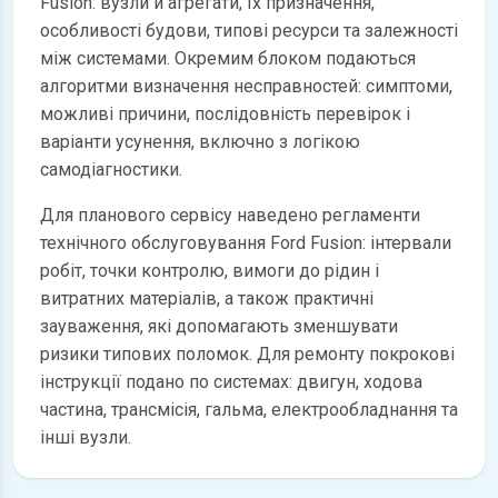
Fusion: вузли й агрегати, їх призначення,
особливості будови, типові ресурси та залежності
між системами. Окремим блоком подаються
алгоритми визначення несправностей: симптоми,
можливі причини, послідовність перевірок і
варіанти усунення, включно з логікою
самодіагностики.
Для планового сервісу наведено регламенти
технічного обслуговування Ford Fusion: інтервали
робіт, точки контролю, вимоги до рідин і
витратних матеріалів, а також практичні
зауваження, які допомагають зменшувати
ризики типових поломок. Для ремонту покрокові
інструкції подано по системах: двигун, ходова
частина, трансмісія, гальма, електрообладнання та
інші вузли.