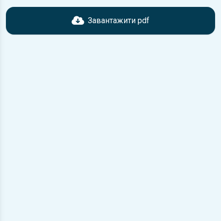
Перед завантаженням ознайомтесь з характеристиками
Ford Fusion, що надані в книзі. Можливі розбіжності, якщо
Завантажити pdf
рік випуску або комплектація вашого автомобіля не
відповідає розглянутій.
Для завантаження файлу необхідно перейти за
посиланням
Завантажити
, підтвердити ознайомлення
з умовами використання та завантажити файл на ваш
пристрій.