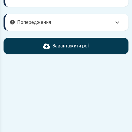
Попередження
Перед завантаженням ознайомтесь з характеристиками
BMW 5, що надані в книзі. Можливі розбіжності, якщо рік
Завантажити pdf
випуску або комплектація вашого автомобіля не
відповідає розглянутій.
Для завантаження файлу необхідно перейти за
посиланням
Завантажити
, підтвердити ознайомлення
з умовами використання та завантажити файл на ваш
пристрій.