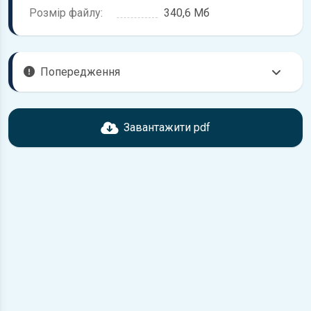
Розмір файлу:
340,6 Мб
Попередження
Перед завантаженням ознайомтесь з характеристиками
Ford Maverick, що надані в книзі. Можливі розбіжності,
Завантажити pdf
якщо рік випуску або комплектація вашого автомобіля не
відповідає розглянутій.
Для завантаження файлу необхідно перейти за
посиланням
Завантажити
, підтвердити ознайомлення
з умовами використання та завантажити файл на ваш
пристрій.