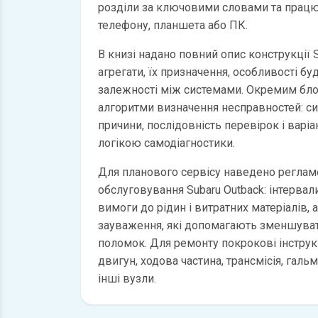
розділи за ключовими словами та працю
телефону, планшета або ПК.
В книзі надано повний опис конструкції S
агрегати, їх призначення, особливості бу
залежності між системами. Окремим бл
алгоритми визначення несправностей: с
причини, послідовність перевірок і варі
логікою самодіагностики.
Для планового сервісу наведено регламе
обслуговування Subaru Outback: інтервали
вимоги до рідин і витратних матеріалів, 
зауваження, які допомагають зменшуват
поломок. Для ремонту покрокові інструкц
двигун, ходова частина, трансмісія, галь
інші вузли.