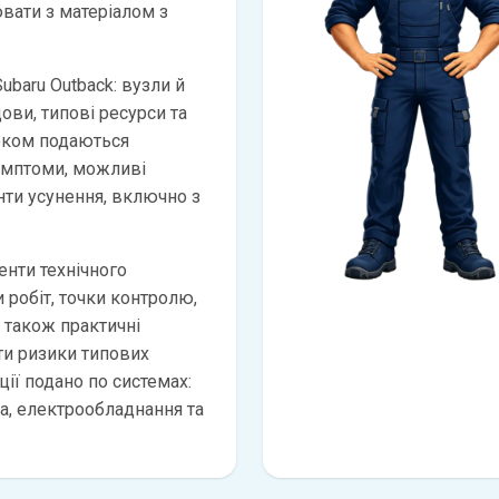
вати з матеріалом з
ubaru Outback: вузли й
дови, типові ресурси та
оком подаються
имптоми, можливі
анти усунення, включно з
нти технічного
 робіт, точки контролю,
а також практичні
и ризики типових
ії подано по системах:
ма, електрообладнання та