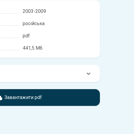
2003-2009
російська
pdf
441,5 Мб
омтесь з характеристиками Subaru Outback, що
іжності, якщо рік випуску або комплектація
Завантажити pdf
ідає розглянутій.
обхідно перейти за посиланням
ти ознайомлення з умовами використання та
истрій.