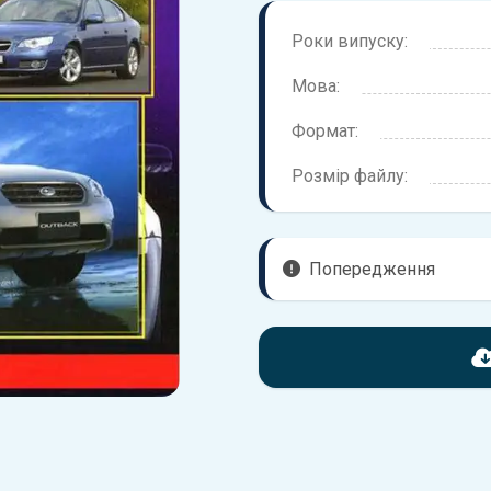
Роки випуску:
Мова:
Формат:
Розмір файлу:
Попередження
Перед завантаженням ознай
надані в книзі. Можливі розб
вашого автомобіля не відпов
Для завантаження файлу не
Завантажити
, підтверди
завантажити файл на ваш пр