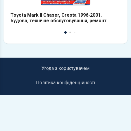
Toyota Mark II Chaser, Cresta 1996-2001.
To
Будова, технічне обслуговування, ремонт
Б
Угода з користувачем
Політика конфіденційності
Інформація для правовласників
Контакти
©2019-2026 autolib.net