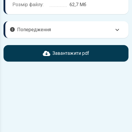
Розмір файлу:
62,7 Мб
Попередження
Перед завантаженням ознайомтесь з характеристиками
Toyota Mark II, що надані в книзі. Можливі розбіжності,
Завантажити pdf
якщо рік випуску або комплектація вашого автомобіля не
відповідає розглянутій.
Для завантаження файлу необхідно перейти за
посиланням
Завантажити
, підтвердити ознайомлення
з умовами використання та завантажити файл на ваш
пристрій.