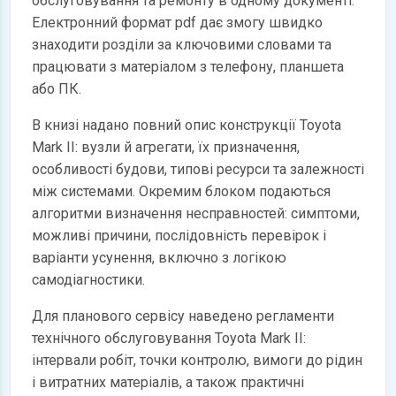
обслуговування та ремонту в одному документі.
Електронний формат pdf дає змогу швидко
знаходити розділи за ключовими словами та
працювати з матеріалом з телефону, планшета
або ПК.
В книзі надано повний опис конструкції Toyota
Mark II: вузли й агрегати, їх призначення,
особливості будови, типові ресурси та залежності
між системами. Окремим блоком подаються
алгоритми визначення несправностей: симптоми,
можливі причини, послідовність перевірок і
варіанти усунення, включно з логікою
самодіагностики.
Для планового сервісу наведено регламенти
технічного обслуговування Toyota Mark II:
інтервали робіт, точки контролю, вимоги до рідин
і витратних матеріалів, а також практичні