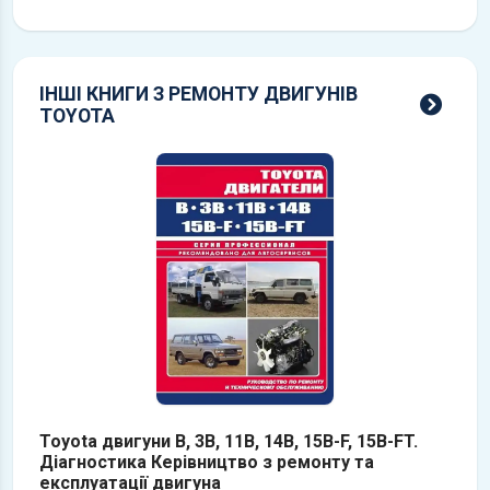
ІНШІ КНИГИ З РЕМОНТУ ДВИГУНІВ
всі 
TOYOTA
Toyota двигуни B, 3B, 11B, 14B, 15B-F, 15B-FT.
T
Діагностика Керівництво з ремонту та
т
експлуатації двигуна