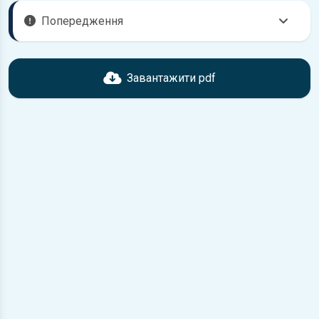
Попередження
Перед завантаженням ознайомтесь з характеристиками
двигунів Toyota, що надані в книзі. Можливі розбіжності,
Завантажити pdf
якщо рік випуску або комплектація вашого автомобіля не
відповідає розглянутій.
Для завантаження файлу необхідно перейти за
посиланням
Завантажити
, підтвердити ознайомлення
з умовами використання та завантажити файл на ваш
пристрій.