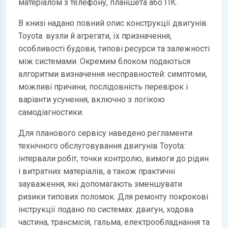
матеріалом з телефону, планшета або ПК.
В книзі надано повний опис конструкції двигунів
Toyota: вузли й агрегати, їх призначення,
особливості будови, типові ресурси та залежності
між системами. Окремим блоком подаються
алгоритми визначення несправностей: симптоми,
можливі причини, послідовність перевірок і
варіанти усунення, включно з логікою
самодіагностики.
Для планового сервісу наведено регламенти
технічного обслуговування двигунів Toyota:
інтервали робіт, точки контролю, вимоги до рідин
і витратних матеріалів, а також практичні
зауваження, які допомагають зменшувати
ризики типових поломок. Для ремонту покрокові
інструкції подано по системах: двигун, ходова
частина, трансмісія, гальма, електрообладнання та