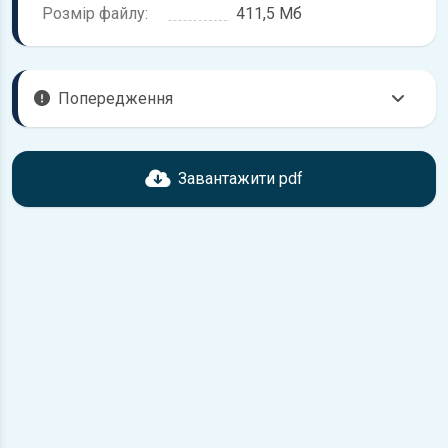
Розмір файлу:
411,5 Мб
Попередження
Перед завантаженням ознайомтесь з характеристиками
Opel Monterey, що надані в книзі. Можливі розбіжності,
Завантажити pdf
якщо рік випуску або комплектація вашого автомобіля не
відповідає розглянутій.
Для завантаження файлу необхідно перейти за
посиланням
Завантажити
, підтвердити ознайомлення
з умовами використання та завантажити файл на ваш
пристрій.