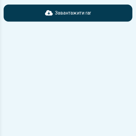
Перед завантаженням ознайомтесь з характеристиками
Daewoo Lanos, що надані в книзі. Можливі розбіжності,
Завантажити rar
якщо рік випуску або комплектація вашого автомобіля не
відповідає розглянутій.
Для завантаження файлу необхідно перейти за
посиланням
Завантажити
, підтвердити ознайомлення
з умовами використання та завантажити файл на ваш
пристрій.