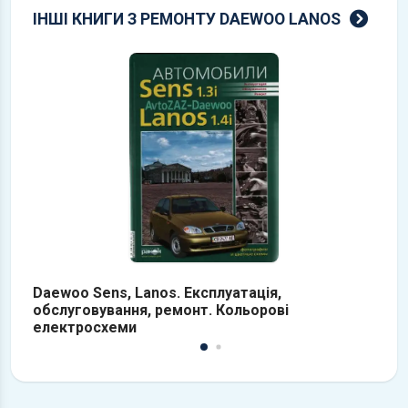
всі 
ІНШІ КНИГИ З РЕМОНТУ DAEWOO LANOS
Daewoo Sens, Lanos. Експлуатація,
D
обслуговування, ремонт. Кольорові
е
електросхеми
р