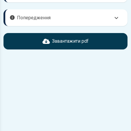
Попередження
Перед завантаженням ознайомтесь з характеристиками
Chevrolet Lanos, що надані в книзі. Можливі розбіжності,
Завантажити pdf
якщо рік випуску або комплектація вашого автомобіля не
відповідає розглянутій.
Для завантаження файлу необхідно перейти за
посиланням
Завантажити
, підтвердити ознайомлення
з умовами використання та завантажити файл на ваш
пристрій.