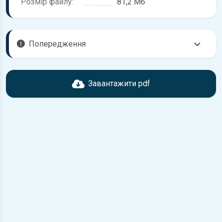
Розмір файлу:
81,2 Мб
Попередження
Перед завантаженням ознайомтесь з характеристиками
Honda CRX, що надані в книзі. Можливі розбіжності, якщо
Завантажити pdf
рік випуску або комплектація вашого автомобіля не
відповідає розглянутій.
Для завантаження файлу необхідно перейти за
посиланням
Завантажити
, підтвердити ознайомлення
з умовами використання та завантажити файл на ваш
пристрій.