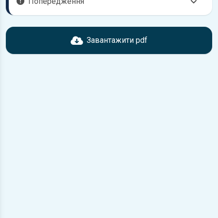
Попередження
Перед завантаженням ознайомтесь з характеристиками
Hyundai Accent, що надані в книзі. Можливі розбіжності,
Завантажити pdf
якщо рік випуску або комплектація вашого автомобіля не
відповідає розглянутій.
Для завантаження файлу необхідно перейти за
посиланням
Завантажити
, підтвердити ознайомлення
з умовами використання та завантажити файл на ваш
пристрій.