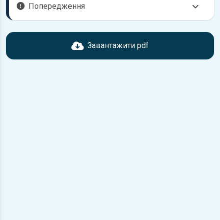
Попередження
Перед завантаженням ознайомтесь з характеристиками
Peugeot 306, що надані в книзі. Можливі розбіжності,
Завантажити pdf
якщо рік випуску або комплектація вашого автомобіля не
відповідає розглянутій.
Для завантаження файлу необхідно перейти за
посиланням
Завантажити
, підтвердити ознайомлення
з умовами використання та завантажити файл на ваш
пристрій.