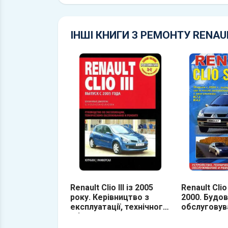
ІНШІ КНИГИ З РЕМОНТУ RENAU
Renault Clio III із 2005
Renault Cli
року. Керівництво з
2000. Будов
експлуатації, технічного
обслуговув
обслуговування та
ремонту