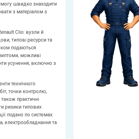
 змогу швидко знаходити
вати з матеріалом з
nault Clio: вузли й
дови, типові ресурси та
оком подаються
имптоми, можливі
анти усунення, включно з
нти технічного
біт, точки контролю,
а також практичні
и ризики типових
ії подано по системах:
ма, електрообладнання та