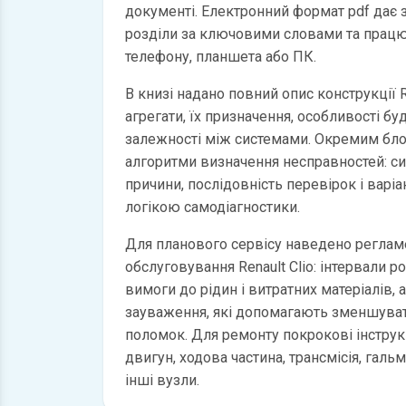
документі. Електронний формат pdf дає
розділи за ключовими словами та працю
телефону, планшета або ПК.
В книзі надано повний опис конструкції Re
агрегати, їх призначення, особливості бу
залежності між системами. Окремим бл
алгоритми визначення несправностей: с
причини, послідовність перевірок і варі
логікою самодіагностики.
Для планового сервісу наведено регламе
обслуговування Renault Clio: інтервали ро
вимоги до рідин і витратних матеріалів, 
зауваження, які допомагають зменшуват
поломок. Для ремонту покрокові інструкц
двигун, ходова частина, трансмісія, галь
інші вузли.