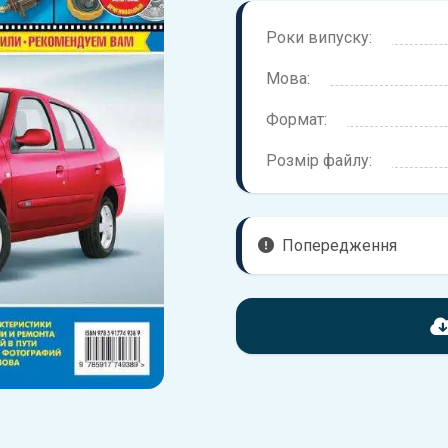
Роки випуску:
Мова:
Формат:
Розмір файлу:
Попередження
Перед завантаженням ознайо
надані в книзі. Можливі розб
вашого автомобіля не відпов
Для завантаження файлу не
Завантажити
, підтверди
завантажити файл на ваш пр