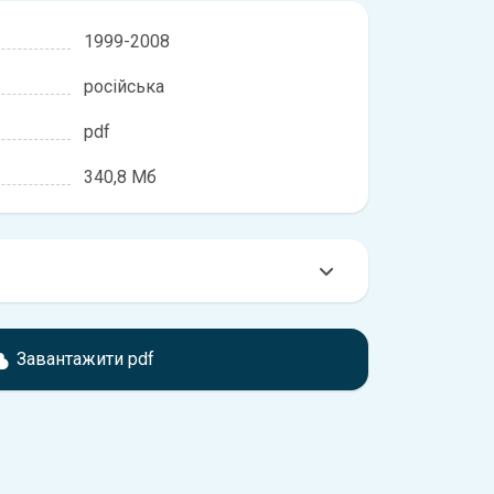
1999-2008
російська
pdf
340,8 Мб
мтесь з характеристиками Renault Clio, що
іжності, якщо рік випуску або комплектація
Завантажити pdf
ідає розглянутій.
обхідно перейти за посиланням
ти ознайомлення з умовами використання та
истрій.