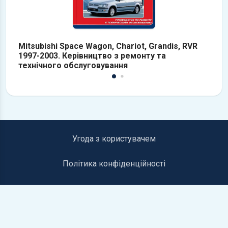
Mitsubishi Space Wagon, Chariot, Grandis, RVR
M
1997-2003. Керівництво з ремонту та
20
технічного обслуговування
о
к
Угода з користувачем
Політика конфіденційності
Інформація для правовласників
Контакти