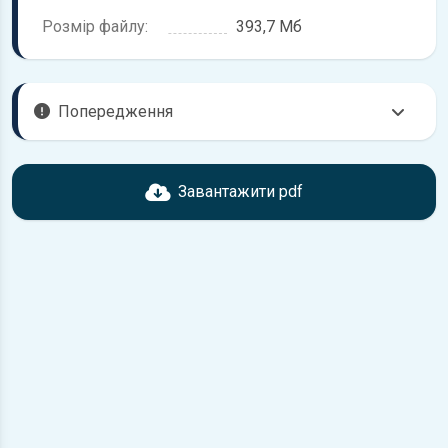
Розмір файлу:
393,7 Мб
Попередження
Перед завантаженням ознайомтесь з характеристиками
Mitsubishi Space Wagon, що надані в книзі. Можливі
Завантажити pdf
розбіжності, якщо рік випуску або комплектація вашого
автомобіля не відповідає розглянутій.
Для завантаження файлу необхідно перейти за
посиланням
Завантажити
, підтвердити ознайомлення
з умовами використання та завантажити файл на ваш
пристрій.