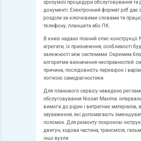
зрозумілі процедури обслуговування та
документі. Електронний формат pdf дає
розділи за ключовими словами та працю
телефону, планшета або ПК.
В книзі надано повний опис конструкції 
агрегати, їх призначення, особливості бу
залежності між системами. Окремим бл
алгоритми визначення несправностей: с
причини, послідовність перевірок і варі
логікою самодіагностики.
Для планового сервісу наведено регламе
обслуговування Nissan Maxima: інтервали
вимоги до рідин і витратних матеріалів, 
зауваження, які допомагають зменшуват
поломок. Для ремонту покрокові інструкц
двигун, ходова частина, трансмісія, галь
інші вузли.