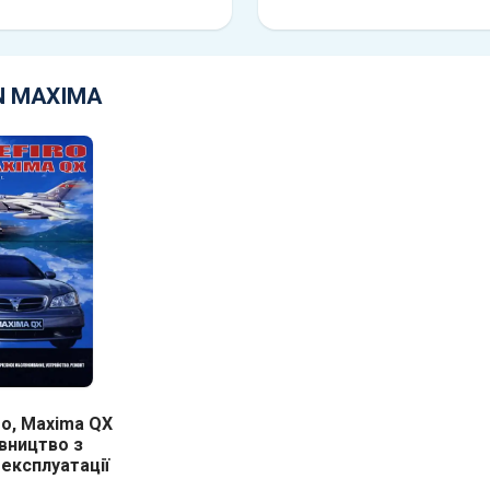
N MAXIMA
ro, Maxima QX
івництво з
експлуатації