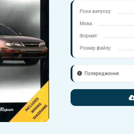
Роки випуску:
Мова:
Формат:
Розмір файлу:
Попередження
Перед завантаженням ознай
надані в книзі. Можливі розб
вашого автомобіля не відпов
Для завантаження файлу не
Завантажити
, підтверди
завантажити файл на ваш пр