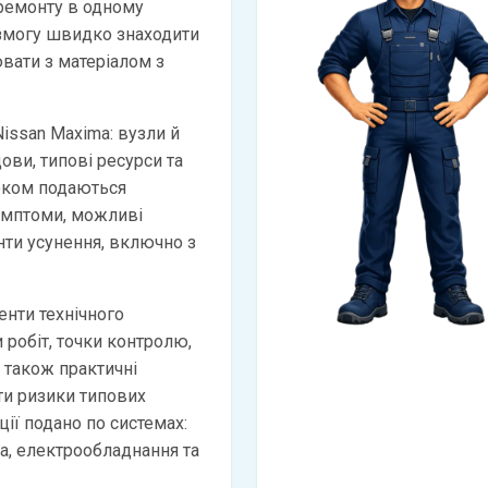
 ремонту в одному
 змогу швидко знаходити
вати з матеріалом з
Nissan Maxima: вузли й
дови, типові ресурси та
оком подаються
имптоми, можливі
анти усунення, включно з
нти технічного
 робіт, точки контролю,
а також практичні
и ризики типових
ії подано по системах:
ма, електрообладнання та