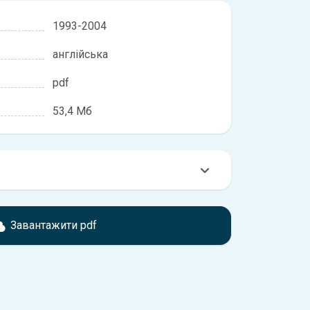
1993-2004
англійська
pdf
53,4 Мб
омтесь з характеристиками Nissan Maxima, що
іжності, якщо рік випуску або комплектація
Завантажити pdf
ідає розглянутій.
обхідно перейти за посиланням
ти ознайомлення з умовами використання та
истрій.