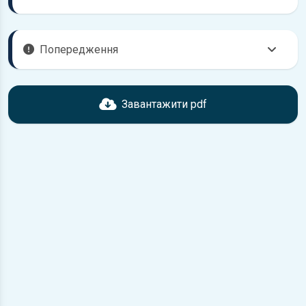
Попередження
Перед завантаженням ознайомтесь з характеристиками
Nissan Almera, що надані в книзі. Можливі розбіжності,
Завантажити pdf
якщо рік випуску або комплектація вашого автомобіля не
відповідає розглянутій.
Для завантаження файлу необхідно перейти за
посиланням
Завантажити
, підтвердити ознайомлення
з умовами використання та завантажити файл на ваш
пристрій.