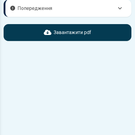
Попередження
Перед завантаженням ознайомтесь з характеристиками
Dodge Magnum, що надані в книзі. Можливі розбіжності,
Завантажити pdf
якщо рік випуску або комплектація вашого автомобіля не
відповідає розглянутій.
Для завантаження файлу необхідно перейти за
посиланням
Завантажити
, підтвердити ознайомлення
з умовами використання та завантажити файл на ваш
пристрій.