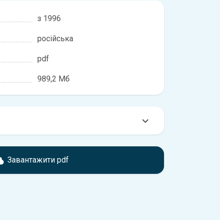
з 1996
російська
pdf
989,2 Мб
мтесь з характеристиками Renault Scenic, що
іжності, якщо рік випуску або комплектація
Завантажити pdf
ідає розглянутій.
обхідно перейти за посиланням
ти ознайомлення з умовами використання та
истрій.