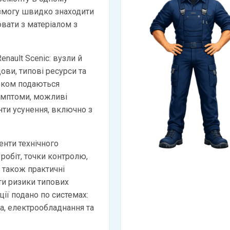
 змогу швидко знаходити
вати з матеріалом з
enault Scenic: вузли й
дови, типові ресурси та
оком подаються
имптоми, можливі
анти усунення, включно з
нти технічного
 робіт, точки контролю,
а також практичні
и ризики типових
ії подано по системах:
ма, електрообладнання та