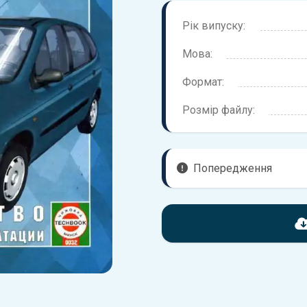
Рік випуску:
Мова:
Формат:
Розмір файлу:
Попередження
Перед завантаженням ознайо
надані в книзі. Можливі розб
вашого автомобіля не відпов
Для завантаження файлу не
Завантажити
, підтверди
завантажити файл на ваш пр