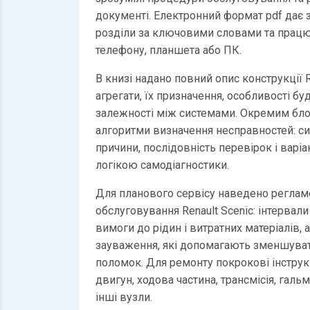
документі. Електронний формат pdf дає
розділи за ключовими словами та працю
телефону, планшета або ПК.
В книзі надано повний опис конструкції R
агрегати, їх призначення, особливості бу
залежності між системами. Окремим бл
алгоритми визначення несправностей: с
причини, послідовність перевірок і варі
логікою самодіагностики.
Для планового сервісу наведено регламе
обслуговування Renault Scenic: інтервали
вимоги до рідин і витратних матеріалів, 
зауваження, які допомагають зменшуват
поломок. Для ремонту покрокові інструкц
двигун, ходова частина, трансмісія, галь
інші вузли.