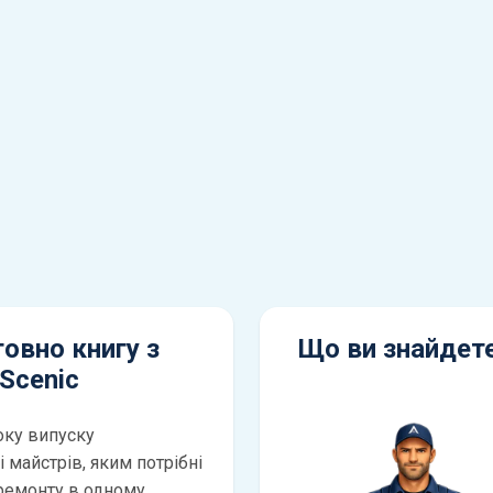
овно книгу з
Що ви знайдете
Scenic
року випуску
 майстрів, яким потрібні
 ремонту в одному