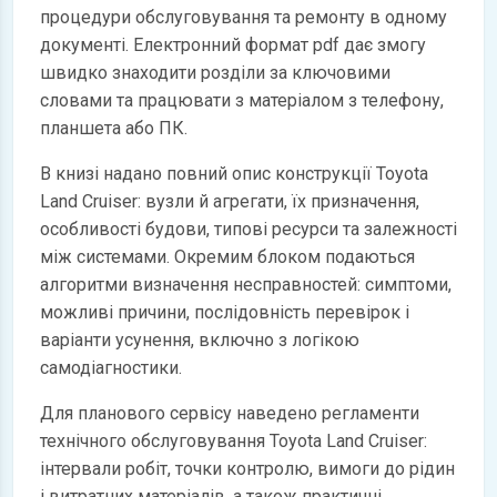
процедури обслуговування та ремонту в одному
документі. Електронний формат pdf дає змогу
швидко знаходити розділи за ключовими
словами та працювати з матеріалом з телефону,
планшета або ПК.
В книзі надано повний опис конструкції Toyota
Land Cruiser: вузли й агрегати, їх призначення,
особливості будови, типові ресурси та залежності
між системами. Окремим блоком подаються
алгоритми визначення несправностей: симптоми,
можливі причини, послідовність перевірок і
варіанти усунення, включно з логікою
самодіагностики.
Для планового сервісу наведено регламенти
технічного обслуговування Toyota Land Cruiser:
інтервали робіт, точки контролю, вимоги до рідин
і витратних матеріалів, а також практичні