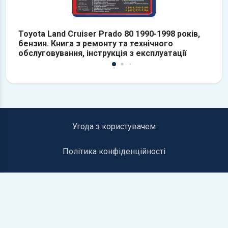
Toyota Land Cruiser Prado 80 1990-1998 років,
To
бензин. Книга з ремонту та технічного
К
обслуговування, інструкція з експлуатації
о
Угода з користувачем
Політика конфіденційності
Інформація для правовласників
Контакти