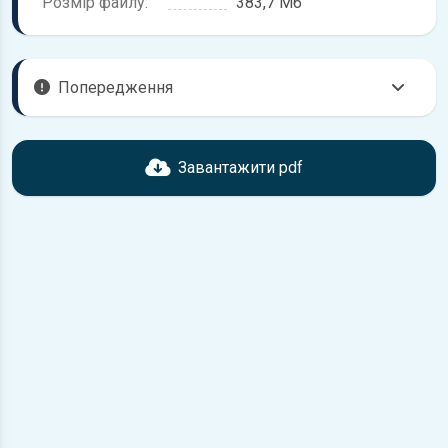
Розмір файлу:
383,7 Мб
Попередження
Перед завантаженням ознайомтесь з характеристиками
Toyota Land Cruiser, що надані в книзі. Можливі
Завантажити pdf
розбіжності, якщо рік випуску або комплектація вашого
автомобіля не відповідає розглянутій.
Для завантаження файлу необхідно перейти за
посиланням
Завантажити
, підтвердити ознайомлення
з умовами використання та завантажити файл на ваш
пристрій.