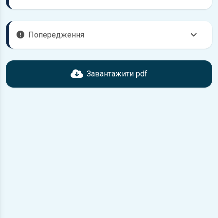
Попередження
Перед завантаженням ознайомтесь з характеристиками
Volkswagen Polo, що надані в книзі. Можливі розбіжності,
Завантажити pdf
якщо рік випуску або комплектація вашого автомобіля не
відповідає розглянутій.
Для завантаження файлу необхідно перейти за
посиланням
Завантажити
, підтвердити ознайомлення
з умовами використання та завантажити файл на ваш
пристрій.