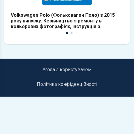
Volkswagen Polo (Фольксваген Поло) з 2015
V
року випуску. Керівництво з ремонту в
Б
кольорових фотографіях, інструкція з
експлуатації
Угода з користувачем
Політика конфіденційності
Інформація для правовласників
Контакти
©2019-2026 autolib.net