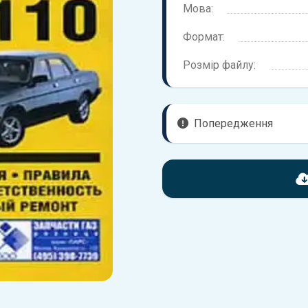
Мова:
Формат:
Розмір файлу:
Попередження
Перед завантаженням ознай
надані в книзі. Можливі розб
вашого автомобіля не відпов
Для завантаження файлу не
Завантажити
, підтверди
завантажити файл на ваш пр