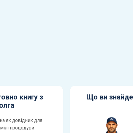
овно книгу з
Що ви знайде
олга
на як довідник для
умілі процедури