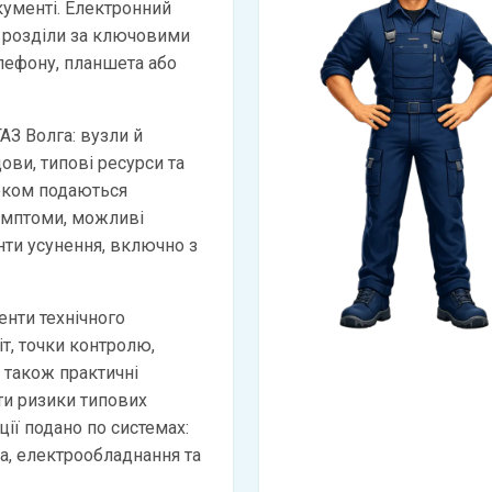
кументі. Електронний
 розділи за ключовими
лефону, планшета або
АЗ Волга: вузли й
дови, типові ресурси та
оком подаються
имптоми, можливі
анти усунення, включно з
нти технічного
іт, точки контролю,
а також практичні
и ризики типових
ії подано по системах:
ма, електрообладнання та