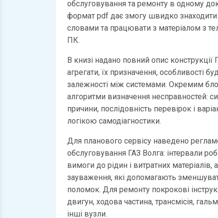
обслуговування та ремонту в одному до
формат pdf дає змогу швидко знаходити
словами та працювати з матеріалом з те
ПК.
В книзі надано повний опис конструкції Г
агрегати, їх призначення, особливості бу
залежності між системами. Окремим бл
алгоритми визначення несправностей: с
причини, послідовність перевірок і варі
логікою самодіагностики.
Для планового сервісу наведено регламе
обслуговування ГАЗ Волга: інтервали роб
вимоги до рідин і витратних матеріалів, 
зауваження, які допомагають зменшуват
поломок. Для ремонту покрокові інструкц
двигун, ходова частина, трансмісія, галь
інші вузли.