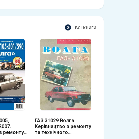
всі книги з ремон
всі книги
005,
ГАЗ 31029 Волга.
ГАЗ 3102. Будо
2007.
Керівництво з ремонту
експлуатація, 
з ремонту,
та технічного
обслуговуванн
обслуговування
керівництво з