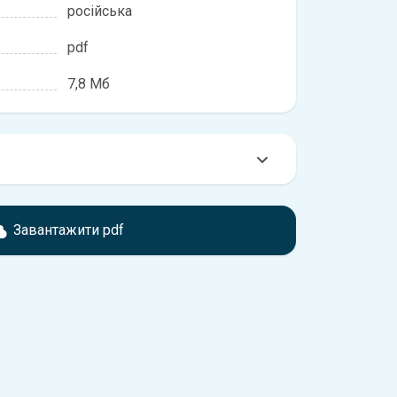
російська
pdf
7,8 Мб
омтесь з характеристиками ГАЗ Волга, що
іжності, якщо рік випуску або комплектація
Завантажити pdf
ідає розглянутій.
обхідно перейти за посиланням
ти ознайомлення з умовами використання та
истрій.