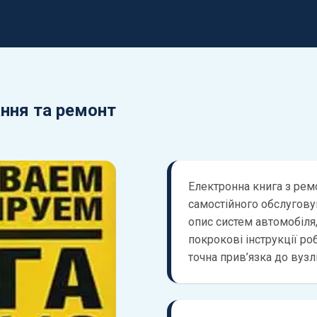
ання та ремонт
Електронна книга з ремо
самостійного обслугову
опис систем автомобіля,
покрокові інструкції роб
точна прив’язка до вузл