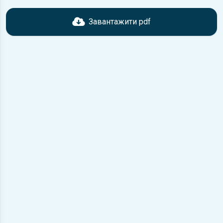
Перед завантаженням ознайомтесь з характеристиками
Dodge Intrepid, що надані в книзі. Можливі розбіжності,
Завантажити pdf
якщо рік випуску або комплектація вашого автомобіля не
відповідає розглянутій.
Для завантаження файлу необхідно перейти за
посиланням
Завантажити
, підтвердити ознайомлення
з умовами використання та завантажити файл на ваш
пристрій.