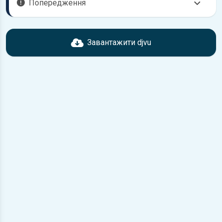
Попередження
Перед завантаженням ознайомтесь з характеристиками
ВАЗ 2121 Нива, що надані в книзі. Можливі розбіжності,
Завантажити djvu
якщо рік випуску або комплектація вашого автомобіля не
відповідає розглянутій.
Для завантаження файлу необхідно перейти за
посиланням
Завантажити
, підтвердити ознайомлення
з умовами використання та завантажити файл на ваш
пристрій.