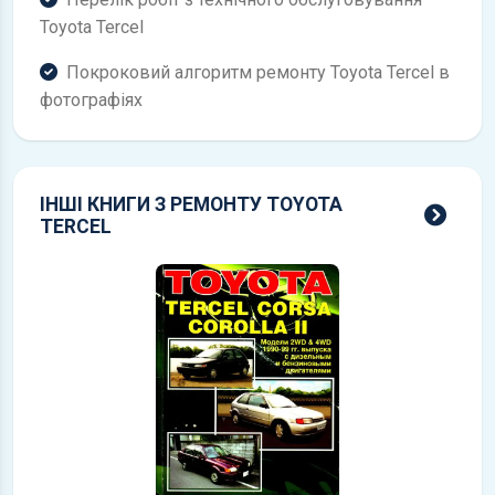
Toyota Tercel
Покроковий алгоритм ремонту Toyota Tercel в
фотографіях
ІНШІ КНИГИ З РЕМОНТУ TOYOTA
всі 
TERCEL