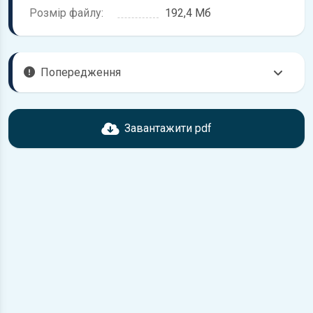
Розмір файлу:
192,4 Мб
Попередження
Перед завантаженням ознайомтесь з характеристиками
Toyota Tercel, що надані в книзі. Можливі розбіжності,
Завантажити pdf
якщо рік випуску або комплектація вашого автомобіля не
відповідає розглянутій.
Для завантаження файлу необхідно перейти за
посиланням
Завантажити
, підтвердити ознайомлення
з умовами використання та завантажити файл на ваш
пристрій.