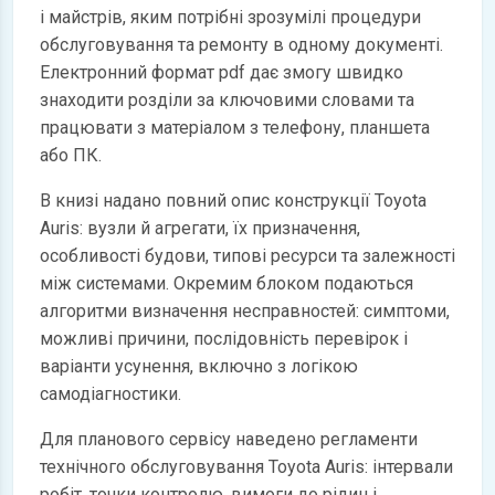
і майстрів, яким потрібні зрозумілі процедури
обслуговування та ремонту в одному документі.
Електронний формат pdf дає змогу швидко
знаходити розділи за ключовими словами та
працювати з матеріалом з телефону, планшета
або ПК.
В книзі надано повний опис конструкції Toyota
Auris: вузли й агрегати, їх призначення,
особливості будови, типові ресурси та залежності
між системами. Окремим блоком подаються
алгоритми визначення несправностей: симптоми,
можливі причини, послідовність перевірок і
варіанти усунення, включно з логікою
самодіагностики.
Для планового сервісу наведено регламенти
технічного обслуговування Toyota Auris: інтервали
робіт, точки контролю, вимоги до рідин і