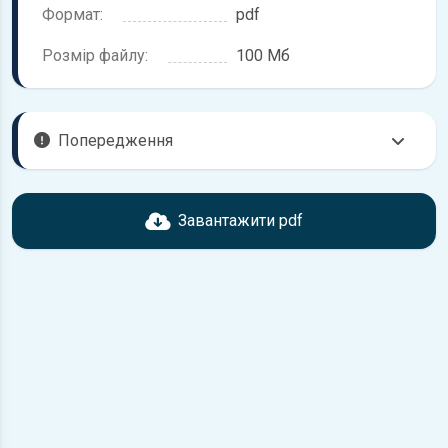
Формат:
pdf
Розмір файлу:
100 Мб
Попередження
Перед завантаженням ознайомтесь з характеристиками
Toyota Auris, що надані в книзі. Можливі розбіжності, якщо
Завантажити pdf
рік випуску або комплектація вашого автомобіля не
відповідає розглянутій.
Для завантаження файлу необхідно перейти за
посиланням
Завантажити
, підтвердити ознайомлення
з умовами використання та завантажити файл на ваш
пристрій.