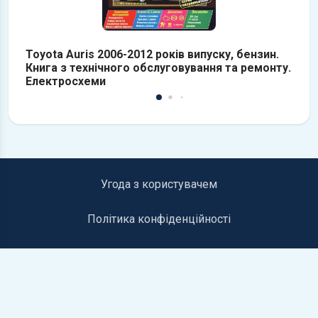
Toyota Auris 2006-2012 років випуску, бензин.
To
Книга з технічного обслуговування та ремонту.
К
Електросхеми
о
Угода з користувачем
Політика конфіденційності
Інформація для правовласників
Контакти